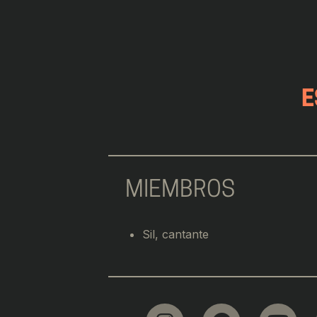
E
MIEMBROS
Sil, cantante