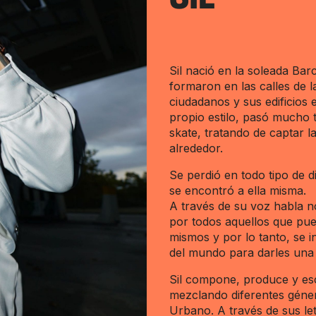
SIL
Sil nació en la soleada Bar
formaron en las calles de l
ciudadanos y sus edificios
propio estilo, pasó mucho
skate, tratando de captar l
alrededor.
Se perdió en todo tipo de d
se encontró a ella misma.
A través de su voz habla n
por todos aquellos que pu
mismos y por lo tanto, se in
del mundo para darles una
Sil compone, produce y esc
mezclando diferentes géne
Urbano. A través de sus letr