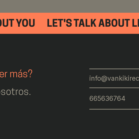
UT YOU
LET'S TALK ABOUT LI
ber más?
info@vankikire
sotros.
665636764