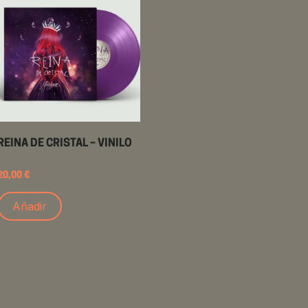
REINA DE CRISTAL – VINILO
20,00
€
Añadir