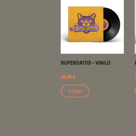
SUPERGATOS – VINILO
25,00
€
Añadir