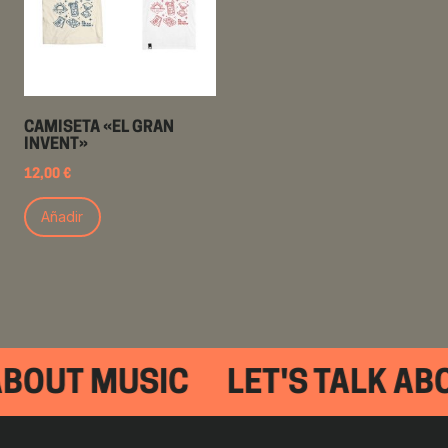
CAMISETA «EL GRAN
INVENT»
12,00
€
Añadir
ABOUT MUSIC
LET'S TALK AB