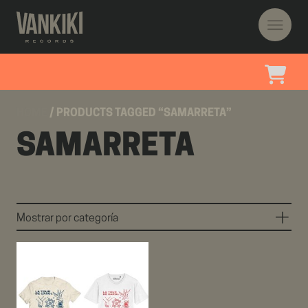
HOME
/ PRODUCTS TAGGED “SAMARRETA”
SAMARRETA
Mostrar por categoría